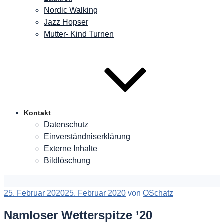
Nordic Walking
Jazz Hopser
Mutter- Kind Turnen
Kontakt
Datenschutz
Einverständniserklärung
Externe Inhalte
Bildlöschung
Veröffentlicht
25. Februar 2020
25. Februar 2020
von
OSchatz
am
Namloser Wetterspitze ’20