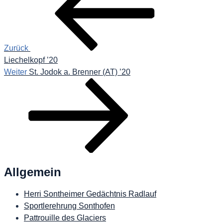
Zurück
Liechelkopf ’20
Nächster
Weiter
St. Jodok a. Brenner (AT) ’20
Beitrag
Allgemein
Herri Sontheimer Gedächtnis Radlauf
Sportlerehrung Sonthofen
Pattrouille des Glaciers