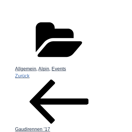
Kategorien
Allgemein
,
Alpin
,
Events
Beitragsnavigation
Vorheriger
Zurück
Beitrag
Gaudirennen ’17