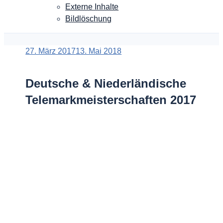
Externe Inhalte
Bildlöschung
Veröffentlicht
27. März 2017
13. Mai 2018
am
Deutsche & Niederländische
Telemarkmeisterschaften 2017