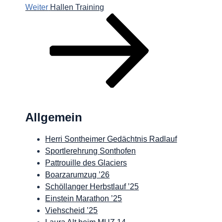
Nächster
Weiter
Hallen Training
Beitrag
Allgemein
Herri Sontheimer Gedächtnis Radlauf
Sportlerehrung Sonthofen
Pattrouille des Glaciers
Boarzarumzug ’26
Schöllanger Herbstlauf ’25
Einstein Marathon ’25
Viehscheid ’25