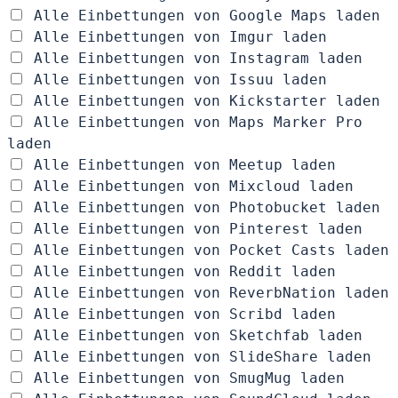
Alle Einbettungen von Google Maps laden
Alle Einbettungen von Imgur laden
Alle Einbettungen von Instagram laden
Alle Einbettungen von Issuu laden
Alle Einbettungen von Kickstarter laden
Alle Einbettungen von Maps Marker Pro
laden
Alle Einbettungen von Meetup laden
Alle Einbettungen von Mixcloud laden
Alle Einbettungen von Photobucket laden
Alle Einbettungen von Pinterest laden
Alle Einbettungen von Pocket Casts laden
Alle Einbettungen von Reddit laden
Alle Einbettungen von ReverbNation laden
Alle Einbettungen von Scribd laden
Alle Einbettungen von Sketchfab laden
Alle Einbettungen von SlideShare laden
Alle Einbettungen von SmugMug laden