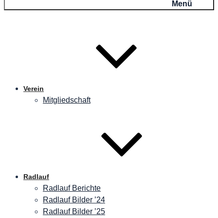
Menü
Verein
Mitgliedschaft
Radlauf
Radlauf Berichte
Radlauf Bilder ’24
Radlauf Bilder ’25