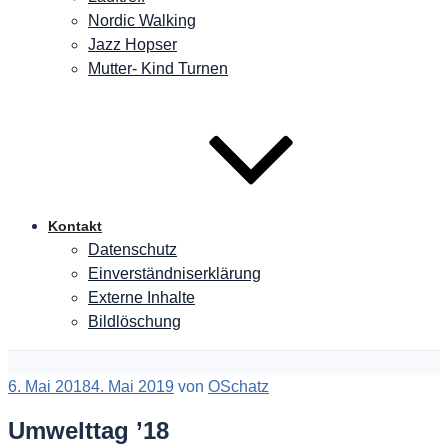
Nordic Walking
Jazz Hopser
Mutter- Kind Turnen
Kontakt
Datenschutz
Einverständniserklärung
Externe Inhalte
Bildlöschung
Veröffentlicht
6. Mai 2018
4. Mai 2019
von
OSchatz
am
Umwelttag ’18