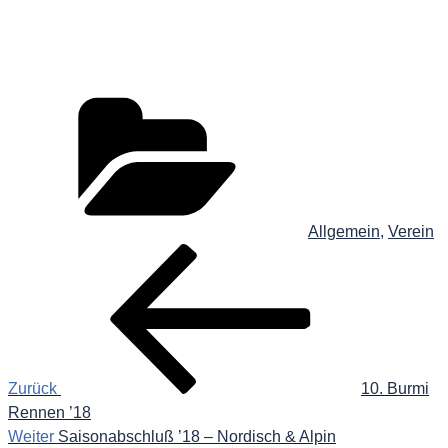
Kategorien
Allgemein
,
Verein
Beitragsnavigation
Vorheriger
Beitrag
Zurück
10. Burmi
Rennen ’18
Nächster
Weiter
Saisonabschluß ’18 – Nordisch & Alpin