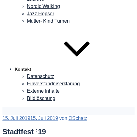
Nordic Walking
Jazz Hopser
Mutter- Kind Turnen
Kontakt
Datenschutz
Einverständniserklärung
Externe Inhalte
Bildlöschung
Veröffentlicht
15. Juli 2019
15. Juli 2019
von
OSchatz
am
Stadtfest ’19