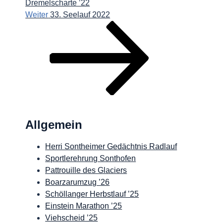
Dremelscharte ’22
Nächster
Weiter
33. Seelauf 2022
Beitrag
Allgemein
Herri Sontheimer Gedächtnis Radlauf
Sportlerehrung Sonthofen
Pattrouille des Glaciers
Boarzarumzug ’26
Schöllanger Herbstlauf ’25
Einstein Marathon ’25
Viehscheid ’25