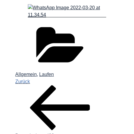
Kategorien
Allgemein
,
Laufen
Beitragsnavigation
Vorheriger
Zurück
Beitrag