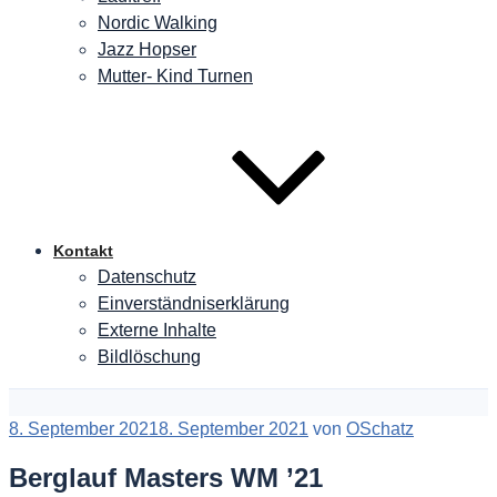
Nordic Walking
Jazz Hopser
Mutter- Kind Turnen
Kontakt
Datenschutz
Einverständniserklärung
Externe Inhalte
Bildlöschung
Veröffentlicht
8. September 2021
8. September 2021
von
OSchatz
am
Berglauf Masters WM ’21