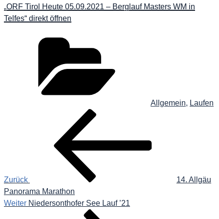
WM
„ORF Tirol Heute 05.09.2021 – Berglauf Masters WM in
in
Telfes“ direkt öffnen
Telfes“
von
YouTube
Kategorien
anzeigen
Allgemein
,
Laufen
Beitragsnavigation
Vorheriger
Beitrag
Zurück
14. Allgäu
Panorama Marathon
Nächster
Weiter
Niedersonthofer See Lauf ’21
Beitrag