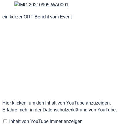
ein kurzer ORF Bericht vom Event
„ORF
Hier klicken, um den Inhalt von YouTube anzuzeigen.
Tirol
Erfahre mehr in der
Datenschutzerklärung von YouTube
.
Heute
05.09.2021
–
Inhalt von YouTube immer anzeigen
Berglauf
Masters