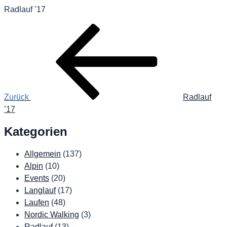
Radlauf ’17
Beitragsnavigation
Vorheriger
Beitrag
Zurück
Radlauf
’17
Kategorien
Allgemein
(137)
Alpin
(10)
Events
(20)
Langlauf
(17)
Laufen
(48)
Nordic Walking
(3)
Radlauf
(13)