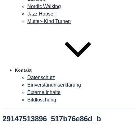
Nordic Walking
Jazz Hopser
Mutter- Kind Turnen
Kontakt
Datenschutz
Einverständniserklärung
Externe Inhalte
Bildlöschung
29147513896_517b76e86d_b