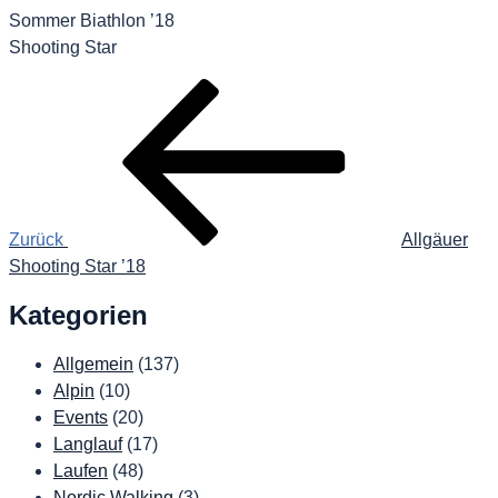
Sommer Biathlon ’18
Shooting Star
Beitragsnavigation
Vorheriger
Beitrag
Zurück
Allgäuer
Shooting Star ’18
Kategorien
Allgemein
(137)
Alpin
(10)
Events
(20)
Langlauf
(17)
Laufen
(48)
Nordic Walking
(3)