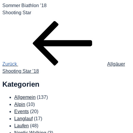
Sommer Biathlon ’18
Shooting Star
Beitragsnavigation
Vorheriger
Beitrag
Zurück
Allgäuer
Shooting Star ’18
Kategorien
Allgemein
(137)
Alpin
(10)
Events
(20)
Langlauf
(17)
Laufen
(48)
Nordic Walking
(3)